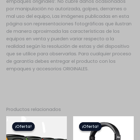
empaques originales’. No cubre daños ocasionados
por manipulación no autorizada, golpes, derrames o
mal uso del equipo, Las imágenes publicadas en esta
página son representaciones fotográficas que ilustran
de manera aproximada las características de los
equipos en venta y pueden variar respecto a la
realidad según la resolución de estas y del dispositivo
que se utilice para observarlas. Para cualquier proceso
de garantía debes entregar el producto con los
empaques y accesorios ORIGINALES.
Productos relacionados
El
El
El
El
precio
precio
precio
precio
¡Oferta!
¡Oferta!
¡Oferta!
¡Oferta!
original
actual
original
actual
era:
es:
era:
es:
$45.000.
$40.000.
$199.999.
$99.999.