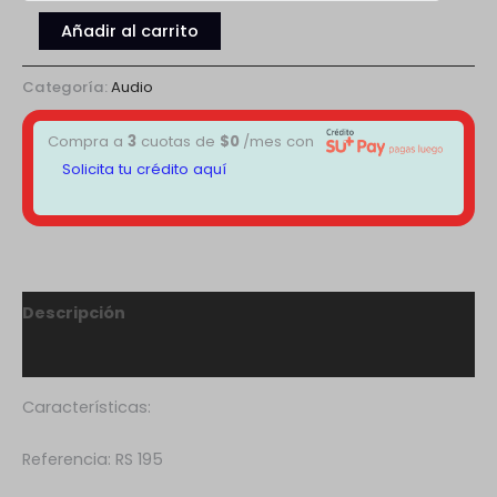
Añadir al carrito
Categoría:
Audio
Compra a
3
cuotas de
$
0
/mes con
Solicita tu crédito aquí
Descripción
Valoraciones (0)
Características:
Referencia: RS 195