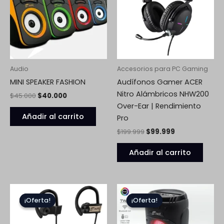
Audio
Accesorios para PC Gaming
MINI SPEAKER FASHION
Audífonos Gamer ACER
Nitro Alámbricos NHW200
$
45.000
$
40.000
Over-Ear | Rendimiento
Añadir al carrito
Pro
$
199.999
$
99.999
Añadir al carrito
El
El
El
El
precio
precio
precio
precio
¡Oferta!
¡Oferta!
¡Oferta!
¡Oferta!
original
actual
original
actual
era:
es:
era:
es:
$79.900.
$54.900.
$98.900.
$69.900.