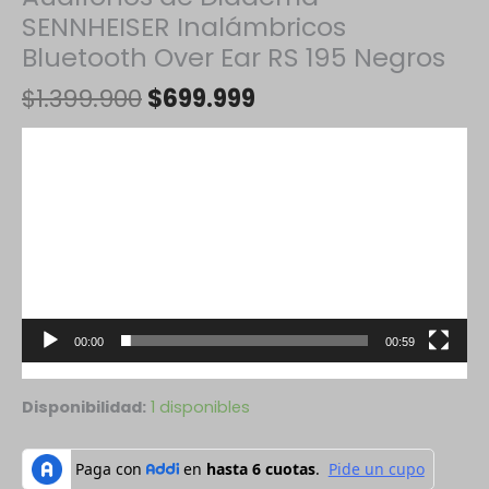
SENNHEISER Inalámbricos
Bluetooth Over Ear RS 195 Negros
$
1.399.900
$
699.999
Reproductor
de
vídeo
00:00
00:59
Disponibilidad:
1 disponibles