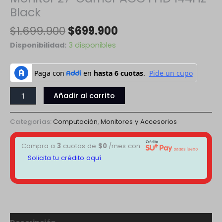
Black
$
1.699.900
$
699.900
Disponibilidad:
3 disponibles
Añadir al carrito
Categorías:
Computación
,
Monitores y Accesorios
Compra a
3
cuotas de
$
0
/mes con
Solicita tu crédito aquí