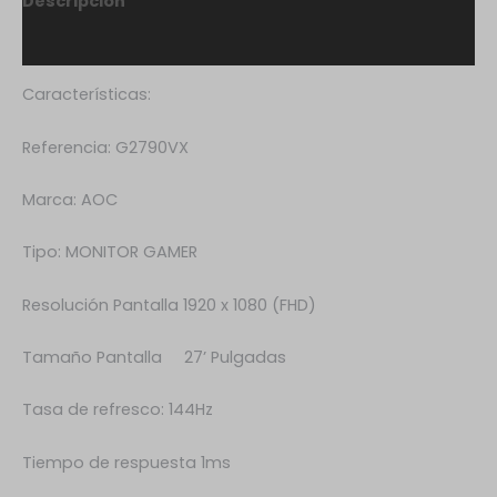
Descripción
Valoraciones (0)
Características:
Referencia: G2790VX
Marca: AOC
Tipo: MONITOR GAMER
Resolución Pantalla 1920 x 1080 (FHD)
Tamaño Pantalla 27’ Pulgadas
Tasa de refresco: 144Hz
Tiempo de respuesta 1ms