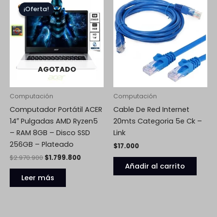
precio
precio
¡Oferta!
¡Oferta!
original
actual
era:
es:
$2.970.900.
$1.799.800.
AGOTADO
Computación
Computación
Computador Portátil ACER
Cable De Red Internet
14″ Pulgadas AMD Ryzen5
20mts Categoria 5e Ck –
– RAM 8GB – Disco SSD
Link
256GB – Plateado
$
17.000
$
2.970.900
$
1.799.800
Añadir al carrito
Leer más