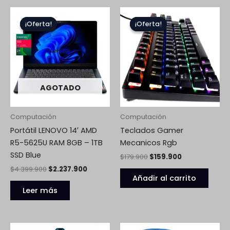
El
El
El
El
precio
precio
precio
precio
¡Oferta!
¡Oferta!
¡Oferta!
¡Oferta!
original
actual
original
actual
era:
es:
era:
es:
$4.399.900.
$2.237.900.
$179.900.
$159.900.
AGOTADO
Computación
Computación
Portátil LENOVO 14′ AMD
Teclados Gamer
R5-5625U RAM 8GB – 1TB
Mecanicos Rgb
SSD Blue
$
179.900
$
159.900
$
4.399.900
$
2.237.900
Añadir al carrito
Leer más
El
El