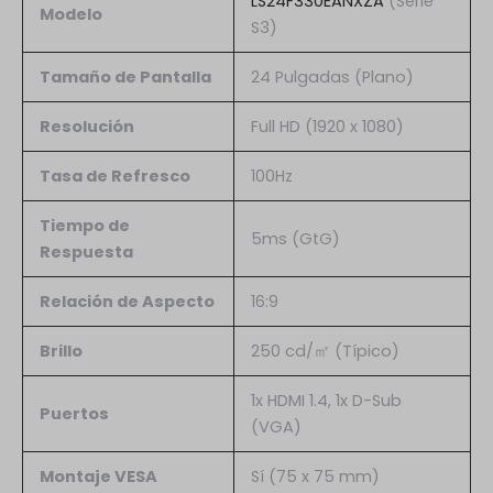
LS24F330EANXZA
(Serie
Modelo
S3)
Tamaño de Pantalla
24 Pulgadas (Plano)
Resolución
Full HD (1920 x 1080)
Tasa de Refresco
100Hz
Tiempo de
5ms (GtG)
Respuesta
Relación de Aspecto
16:9
Brillo
250 cd/㎡ (Típico)
1x HDMI 1.4, 1x D-Sub
Puertos
(VGA)
Montaje VESA
Sí (75 x 75 mm)