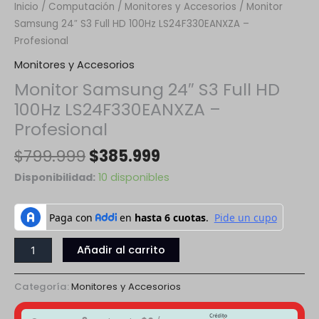
Inicio
/
Computación
/
Monitores y Accesorios
/ Monitor
Samsung 24″ S3 Full HD 100Hz LS24F330EANXZA –
Profesional
Monitores y Accesorios
Monitor Samsung 24″ S3 Full HD
100Hz LS24F330EANXZA –
Profesional
$
799.999
$
385.999
Disponibilidad:
10 disponibles
Añadir al carrito
Categoría:
Monitores y Accesorios