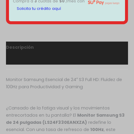
Compra a
3
cuotas de
$
0
/mes con
Solicita tu crédito aquí
Descripción
Valoraciones (0)
Monitor Samsung Esencial de 24″ S3 Full HD: Fluidez de
100Hz para Productividad y Gaming
¿Cansado de la fatiga visual y los movimientos
entrecortados en tu pantalla? El
Monitor Samsung S3
de 24 pulgadas (LS24F330EANXZA)
redefine lo
esencial. Con una tasa de refresco de
100Hz
, este