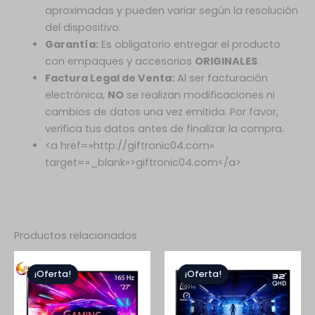
aproximadas y pueden variar según la resolución
del dispositivo.
Garantía:
Es obligatorio entregar el producto
con empaques y accesorios
ORIGINALES
.
Factura Legal de Venta:
Al ser facturación
electrónica,
NO
se realizan modificaciones ni
cambios de datos una vez emitida. Por favor,
verifica tus datos antes de finalizar la compra.
<a href=»http://giftronic04.com»
target=»_blank»>giftronic04.com</a>
Productos relacionados
El
El
El
El
precio
precio
precio
precio
¡Oferta!
¡Oferta!
¡Oferta!
¡Oferta!
original
actual
original
actual
era:
es:
era:
es:
$2.199.900.
$1.092.900.
$2.899.999.
$1.404.9