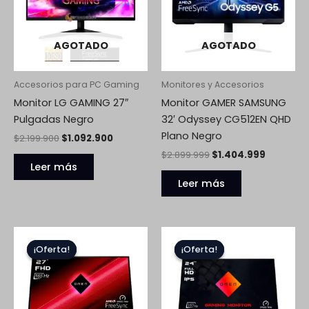
AGOTADO
AGOTADO
Accesorios para PC Gaming
Monitores y Accesorios
Monitor LG GAMING 27″
Monitor GAMER SAMSUNG
Pulgadas Negro
32′ Odyssey CG512EN QHD
Plano Negro
$
2.199.900
$
1.092.900
$
2.899.999
$
1.404.999
Leer más
Leer más
El
El
El
El
precio
precio
precio
precio
¡Oferta!
¡Oferta!
¡Oferta!
¡Oferta!
original
actual
original
actual
era:
es:
era:
es:
$1.499.999.
$756.999.
$1.399.999.
$718.999.