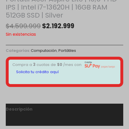
IPS | Intel i7-13620H | 16GB RAM
512GB SSD | Silver
$
4.599.999
$
2.192.999
Sin existencias
Categorías:
Computación
,
Portátiles
Compra a
3
cuotas de
$
0
/mes con
Solicita tu crédito aquí
Descripción
Valoraciones (0)