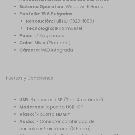
Sistema Operativo:
Windows 11 Home
Pantalla:
15.6 Pulgadas
Resolución:
Full HD (1920×1080)
Tecnología:
IPS SlimBezel
Peso:
1.7 Kilogramos
Color:
Silver (Plateado)
Cámara:
WEB Integrada
Puertos y Conexiones
USB:
3x puertos USB (Tipo A estándar)
Modernos:
1x puerto
USB-C®
Video:
1x puerto
HDMI®
Audio:
1x Conector combinado de
auriculares/micrófono (3.5 mm)