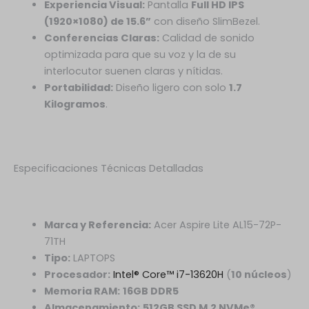
Experiencia Visual:
Pantalla
Full HD IPS
(1920×1080) de 15.6”
con diseño SlimBezel.
Conferencias Claras:
Calidad de sonido
optimizada para que su voz y la de su
interlocutor suenen claras y nítidas.
Portabilidad:
Diseño ligero con solo
1.7
Kilogramos
.
Especificaciones Técnicas Detalladas
Marca y Referencia:
Acer Aspire Lite AL15-72P-
71TH
Tipo:
LAPTOPS
Procesador:
Intel® Core™ i7-13620H
(
10 núcleos
)
Memoria RAM:
16
GB DDR5
Almacenamiento:
512GB SSD M.2 NVMe®