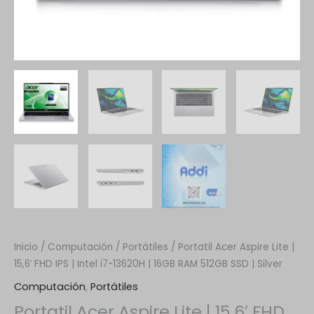
Inicio
/
Computación
/
Portátiles
/ Portatil Acer Aspire Lite |
15,6′ FHD IPS | Intel i7-13620H | 16GB RAM 512GB SSD | Silver
Computación
,
Portátiles
Portatil Acer Aspire Lite | 15,6′ FHD