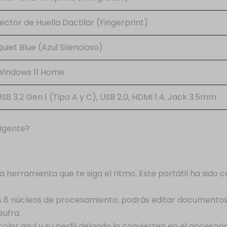
ector de Huella Dactilar (Fingerprint)
uiet Blue (Azul Silencioso)
Windows 11 Home
SB 3.2 Gen 1 (Tipo A y C), USB 2.0, HDMI 1.4, Jack 3.5mm
ligente?
herramienta que te siga el ritmo. Este portátil ha sido c
s 8 núcleos de procesamiento, podrás editar documentos,
sufra.
lor azul y su perfil delgado lo convierten en el accesorio 