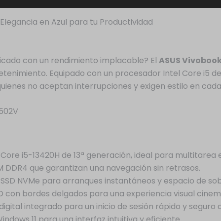
Elegancia en Azul para tu Productividad
ticado con un rendimiento implacable? El
ASUS Vivobook
tretenimiento. Equipado con un procesador Intel Core i5
uienes no aceptan interrupciones y exigen estilo en cada 
1502V
Core i5-13420H de 13ª generación, ideal para multitarea 
DDR4 que garantizan una navegación sin retrasos.
B SSD NVMe para arranques instantáneos y espacio de sob
HD con bordes delgados para una experiencia visual cinem
digital integrado para un inicio de sesión rápido y seguro
dows 11 para una interfaz intuitiva y eficiente.