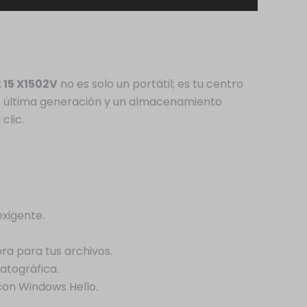
 15 X1502V
no es solo un portátil; es tu centro
 de última generación y un almacenamiento
clic.
exigente.
ra para tus archivos.
atográfica.
 con Windows Hello.