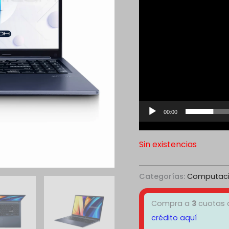
vídeo
00:00
Sin existencias
Categorías:
Computac
Compra a
3
cuotas
crédito aquí