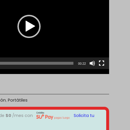
00:22
ión
,
Portátiles
 de
$
0
/mes con
Solicita tu