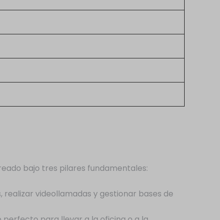
reado bajo tres pilares fundamentales:
 realizar videollamadas y gestionar bases de
perfecto para llevar a la oficina o a la