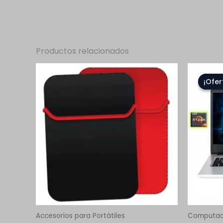
Productos relacionados
¡Ofer
¡Ofer
Accesorios para Portátiles
Computac