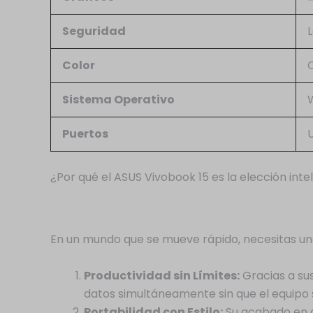
Seguridad
L
Color
Q
Sistema Operativo
Puertos
U
¿Por qué el ASUS Vivobook 15 es la elección inte
En un mundo que se mueve rápido, necesitas una 
Productividad sin Límites:
Gracias a su
datos simultáneamente sin que el equipo 
Portabilidad con Estilo:
Su acabado en co