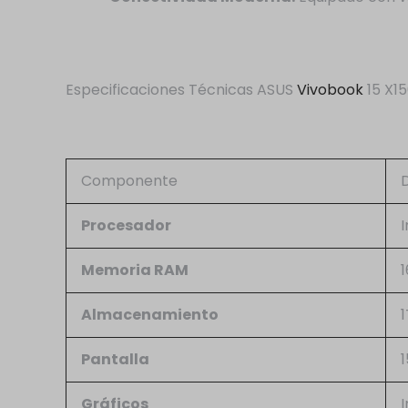
Especificaciones Técnicas ASUS
Vivobook
15 X1
Componente
Procesador
Memoria RAM
Almacenamiento
Pantalla
1
Gráficos