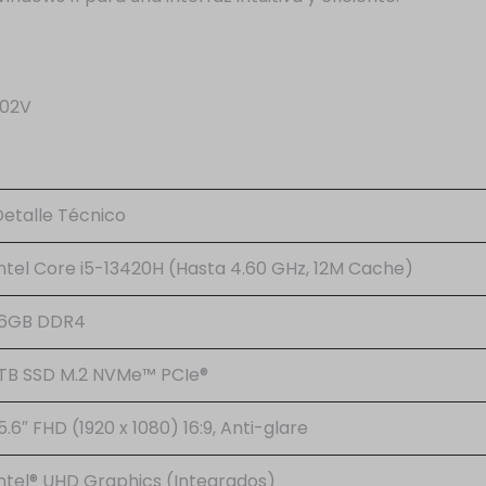
502V
Detalle Técnico
Intel Core i5-13420H (Hasta 4.60 GHz, 12M Cache)
16GB DDR4
1TB SSD M.2 NVMe™ PCIe®
5.6″ FHD (1920 x 1080) 16:9, Anti-glare
Intel® UHD Graphics (Integrados)