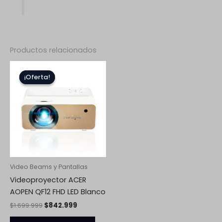
Productos relacionados
El
El
precio
precio
¡Oferta!
¡Oferta!
original
actual
era:
es:
$1.699.999.
$842.999.
Video Beams y Pantallas
Videoproyector ACER
AOPEN QF12 FHD LED Blanco
$
1.699.999
$
842.999