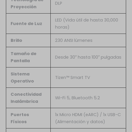
DLP
Proyección
LED (Vida útil de hasta 30,000
Fuente de Luz
horas)
Brillo
230 ANSI lúmenes
Tamaño de
Desde 30″ hasta 100″ pulgadas
Pantalla
Sistema
Tizen™ Smart TV
Operativo
Conectividad
Wi-Fi 5, Bluetooth 5.2
Inalámbrica
Puertos
1x Micro HDMI (eARC) / 1x USB-C
Físicos
(Alimentación y datos)