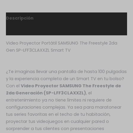
Descripción
Valoraciones (0)
Video Proyector Portátil SAMSUNG The Freestyle 2da
Gen SP-LFF3CLAXXZL Smart TV
¿Te imaginas llevar una pantalla de hasta 100 pulgadas
y la experiencia completa de un Smart TV en tu bolso?
Con el
Video Proyector SAMSUNG The Freestyle de
2da Generación (SP-LFF3CLAXXZL)
, el
entretenimiento ya no tiene límites ni requiere de
configuraciones complejas. Ya sea para maratonear
tus series favoritas en el techo de tu habitación,
proyectar tus videojuegos en cualquier pared o
sorprender a tus clientes con presentaciones