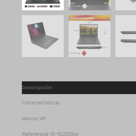
Descripción
Valoraciones (0)
Características
Marca: HP
Referencia: 15-fb2025la