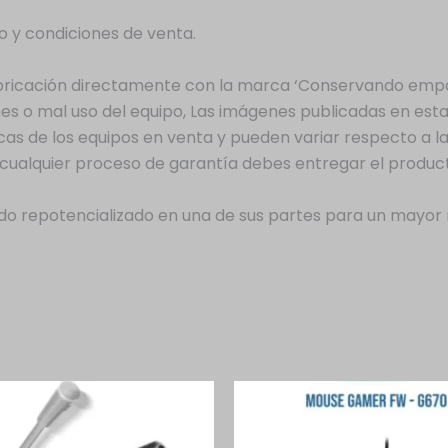
 y condiciones de venta.
abricación directamente con la marca ‘Conservando empa
es o mal uso del equipo, Las imágenes publicadas en est
as de los equipos en venta y pueden variar respecto a la 
ara cualquier proceso de garantía debes entregar el prod
sido repotencializado en una de sus partes para un mayor