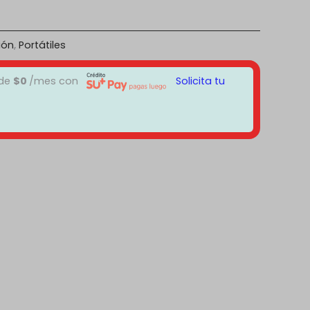
ión
,
Portátiles
 de
$
0
/mes con
Solicita tu