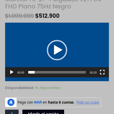
FHD Plano 75Hz Negro
$
1.099.999
$
512.900
Reproductor
de
vídeo
00:00
00:20
Disponibilidad:
16 disponibles
Añadir al carrito