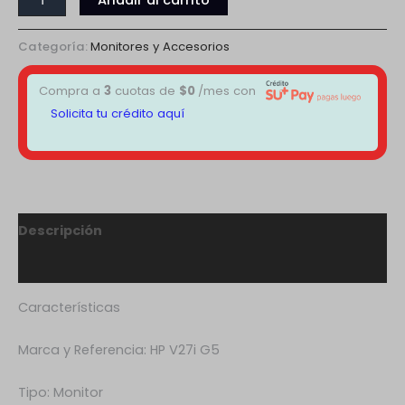
Categoría:
Monitores y Accesorios
Compra a
3
cuotas de
$
0
/mes con
Solicita tu crédito aquí
Descripción
Valoraciones (0)
Características
Marca y Referencia: HP V27i G5
Tipo: Monitor