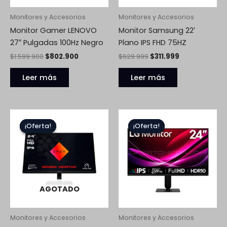
Monitores y Accesorios
Monitores y Accesorios
Monitor Gamer LENOVO
Monitor Samsung 22′
27″ Pulgadas 100Hz Negro
Plano IPS FHD 75HZ
$
1.599.900
$
802.900
$
629.999
$
311.999
Leer más
Leer más
El
El
El
El
precio
precio
precio
precio
¡Oferta!
¡Oferta!
¡Oferta!
¡Oferta!
original
actual
original
actual
era:
es:
era:
es:
$1.399.999.
$718.999.
$799.999.
$396.999.
AGOTADO
Monitores y Accesorios
Monitores y Accesorios