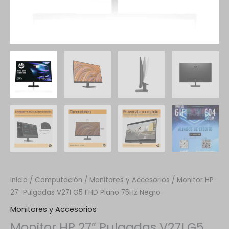
Inicio
/
Computación
/
Monitores y Accesorios
/ Monitor HP
27″ Pulgadas V27I G5 FHD Plano 75Hz Negro
Monitores y Accesorios
Monitor HP 27″ Pulgadas V27I G5