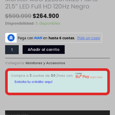
21,5″ LED Full HD 120Hz Negro
$
599.999
$
264.900
Disponibilidad:
5 disponibles
Añadir al carrito
Categoría:
Monitores y Accesorios
Compra a
3
cuotas de
$
0
/mes con
Solicita tu crédito aquí