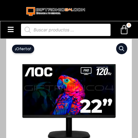
Ir
al
contenido
Búsqueda
de
productos
El
El
Monitor
precio
precio
¡Oferta!
AOC
original
actual
22B35HM23
era:
es:
Plano
$599.999.
$264.900.
21,5"
LED
Full
HD
120Hz
Negro
cantidad