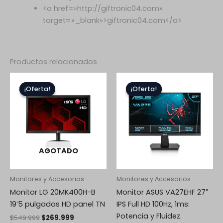
<a href=»http://giftronic04.com»
target=»_blank»>giftronic04.com</a>
Productos relacionados
El
El
El
El
precio
precio
precio
precio
¡Oferta!
¡Oferta!
¡Oferta!
¡Oferta!
original
actual
original
actual
era:
es:
era:
es:
$549.999.
$269.999.
$999.999.
$473.999.
AGOTADO
Monitores y Accesorios
Monitores y Accesorios
Monitor LG 20MK400H-B
Monitor ASUS VA27EHF 27″
19’5 pulgadas HD panel TN
IPS Full HD 100Hz, 1ms:
Potencia y Fluidez.
$
549.999
$
269.999