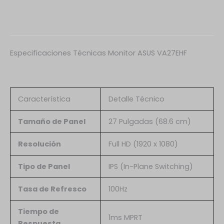
Especificaciones Técnicas Monitor ASUS VA27EHF
Característica
Detalle Técnico
Tamaño de Panel
27 Pulgadas (68.6 cm)
Resolución
Full HD (1920 x 1080)
Tipo de Panel
IPS (In-Plane Switching)
Tasa de Refresco
100Hz
Tiempo de
1ms MPRT
Respuesta