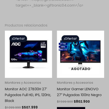
target=»_blank»>giftronic04.com</a>
Productos relacionados
El
El
El
El
precio
precio
precio
precio
¡Oferta!
¡Oferta!
¡Oferta!
¡Oferta!
original
actual
original
actual
era:
es:
era:
es:
$1.099.999.
$507.999.
$1.599.900.
$802.900.
AGOTADO
Monitores y Accesorios
Monitores y Accesorios
Monitor AOC 27B30H 27′
Monitor Gamer LENOVO
Pulgadas Full HD, IPS, 120Hz,
27″ Pulgadas 100Hz Negro
Black
$
1.599.900
$
802.900
$
1.099.999
$
507.999