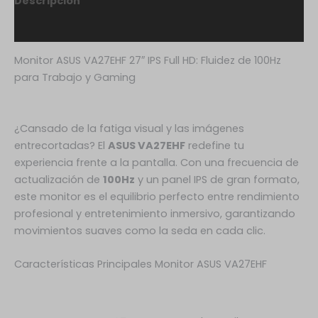
Descripción
Valoraciones (0)
Monitor ASUS VA27EHF 27″ IPS Full HD: Fluidez de 100Hz
para Trabajo y Gaming
¿Cansado de la fatiga visual y las imágenes
entrecortadas? El
ASUS VA27EHF
redefine tu
experiencia frente a la pantalla. Con una frecuencia de
actualización de
100Hz
y un panel IPS de gran formato,
este monitor es el equilibrio perfecto entre rendimiento
profesional y entretenimiento inmersivo, garantizando
movimientos suaves como la seda en cada clic.
Características Principales Monitor ASUS VA27EHF