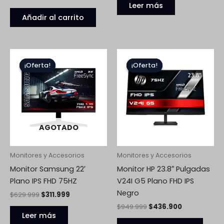
Leer más
Añadir al carrito
El
El
El
El
precio
precio
precio
precio
¡Oferta!
¡Oferta!
¡Oferta!
¡Oferta!
original
actual
original
actual
era:
es:
era:
es:
$629.999.
$311.999.
$949.999.
$436.900.
AGOTADO
Monitores y Accesorios
Monitores y Accesorios
Monitor Samsung 22′
Monitor HP 23.8″ Pulgadas
Plano IPS FHD 75HZ
V24I G5 Plano FHD IPS
Negro
$
629.999
$
311.999
$
949.999
$
436.900
Leer más