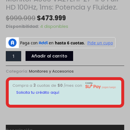
HD 100Hz, 1ms: Potencia y Fluidez.
$
999.999
$
473.999
Disponibilidad:
4 disponibles
Añadir al carrito
Categoría:
Monitores y Accesorios
Compra a
3
cuotas de
$
0
/mes con
Solicita tu crédito aquí